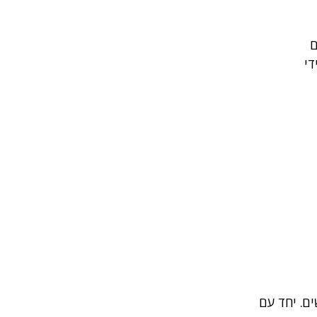
ם
די
ים. יחד עם