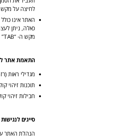
תעביר את הסמן
לחיצה על מקש ה- “Enter” תפעיל את הקישור עלי
האתר אינו כולל
כאלה, ניתן לעצ
מקש ה- “TAB” ולחיצה על מקש ה- “Enter"
התאמת אתר למו
מגדילי ראות (רז
תוכנות זיהוי קולי
חבילות זיהוי ק
סייגים לנגישות
הנהלת האתר עוש