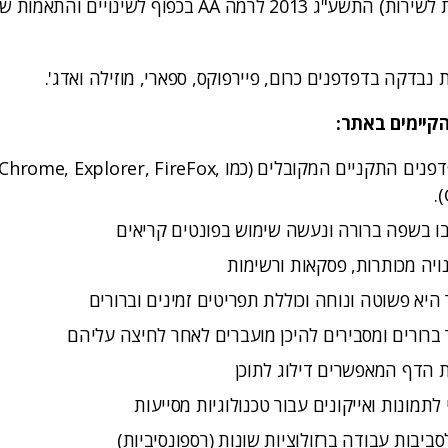
(התאמות נגישות לשירות) התשע"ג 2013 לרמה AA בכפוף לשינ
נבדקה בדפדפנים כרום, פיירפוקס, ספארי, מוזילה ואדג'.
קיימים באתר:
תמיכה בכל הדפדפנים התקניים המקובלים (כמו Chrome, Explorer, FireFox,
ו בשפה ברורה ונעשה שימוש בפונטים קריאים
ויה מכותרות, פסקאות ורשימות
יא פשוטה ונוחה וכוללת תפריטים זמינים וברורים
ברורים ומסבירים להיכן מועברים לאחר לחיצה עליהם
 הדף המאפשרים דילוג לתוכן
לתמונות ואייקונים עבור טכנולוגיות מסייעות
יבות עבודה ברזולוציות שונות (רספונסיביות)